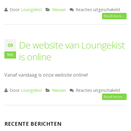
voor
Door
Loungekist
Nieuws
Reacties uitgeschakeld
Korti
Read more...
Landl
De website van Loungekist
09
is online
feb
Vanaf vandaag is onze website online!
voor
Door
Loungekist
Nieuws
Reacties uitgeschakeld
De
Read more...
websi
van
Loung
is
RECENTE BERICHTEN
online