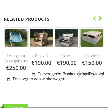
RELATED PRODUCTS
t
Palox 3
Palox 1
Salonkist
Loungekist
rd
Luxe
€
190.00
€
190.00
€
150.00
0
€
450.00
Toevoegen aan winkelwagen
Toevoegen aan winkelwagen
Toevoegen aan winkelw
gen aan winkelwagen
Toevoegen